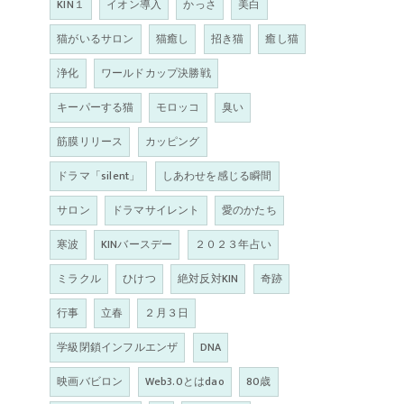
KIN１
イオン導入
かっさ
美白
猫がいるサロン
猫癒し
招き猫
癒し猫
浄化
ワールドカップ決勝戦
キーパーする猫
モロッコ
臭い
筋膜リリース
カッピング
ドラマ「silent」
しあわせを感じる瞬間
サロン
ドラマサイレント
愛のかたち
寒波
KINバースデー
２０２３年占い
ミラクル
ひけつ
絶対反対KIN
奇跡
行事
立春
２月３日
学級閉鎖インフルエンザ
DNA
映画バビロン
Web3.0とはdao
80歳