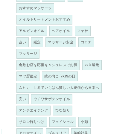
おすすめマッサージ
オイルトリートメントおすすめ
アルガンオイル
ヘアオイル
マヤ暦
占い
鑑定
マッサージ安全
コロナ
マッサージ
倉敷お店を応援キャシュレスでお得
25％還元
マヤ暦鑑定
鏡の向こうKINの日
ムヒカ 世界でいちばん貧しい大統領から日本へ
安い
ウチワサボテンオイル
アンチエイジング
ひな祭り
サロン飾りつけ
フェイシャル
小顔
アロマオイル
プルメリア
美的効果