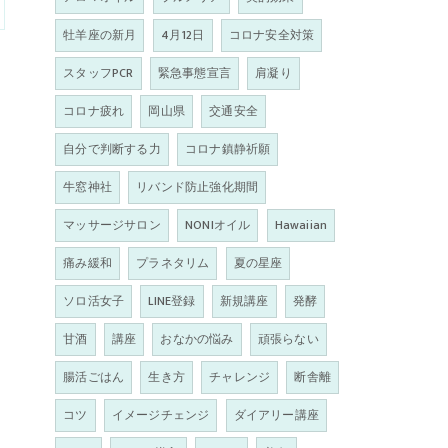
牡羊座の新月
4月12日
コロナ安全対策
スタッフPCR
緊急事態宣言
肩凝り
コロナ疲れ
岡山県
交通安全
自分で判断する力
コロナ鎮静祈願
牛窓神社
リバンド防止強化期間
マッサージサロン
NONIオイル
Hawaiian
痛み緩和
プラネタリム
夏の星座
ソロ活女子
LINE登録
新規講座
発酵
甘酒
講座
おなかの悩み
頑張らない
腸活ごはん
生き方
チャレンジ
断舎離
コツ
イメージチェンジ
ダイアリー講座