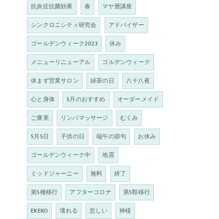
抗炎症抗菌効果
春
マヤ暦講座
シンクロニシティ研究会
アドバイザー
ゴールデンウィーク2023
休み
メニューリニューアル
ゴルデンウィーク
休まず営業サロン
緑茶の日
八十八夜
心と身体
5月のおすすめ
オーダーメイド
ご褒美
リンパマッサージ
むくみ
5月5日
子供の日
端午の節句
お休み
ゴールデンウィーク中
地震
ミッドジャーニー
無料
終了
第5種移行
アフターコロナ
第5類移行
EKEKO
壊れる
悲しい
神様