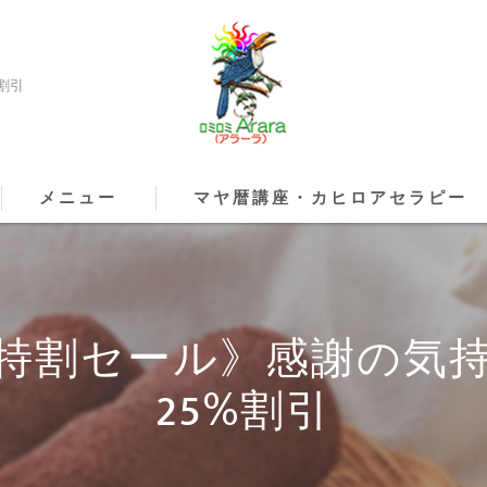
割引
メニュー
マヤ暦講座・カヒロアセラピー
特割セール》感謝の気
25%割引